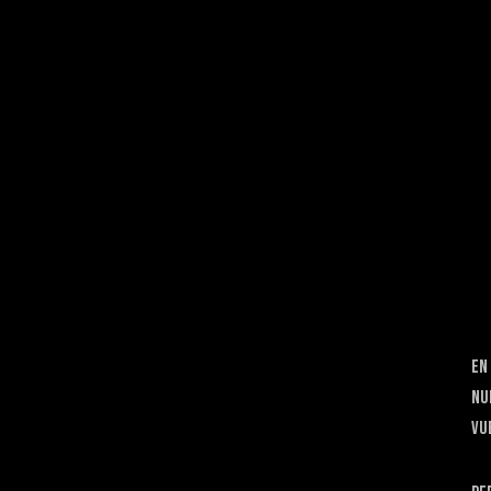
E
nu
vu