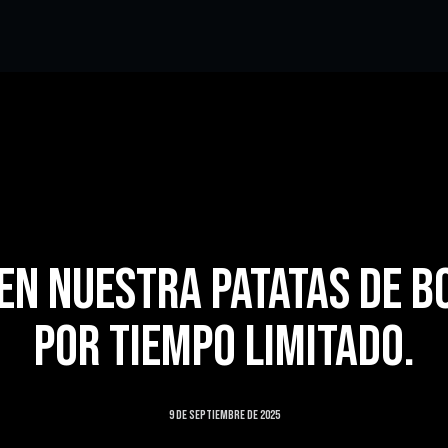
EN NUESTRA PATATAS DE B
POR TIEMPO LIMITADO.
9 de septiembre de 2025