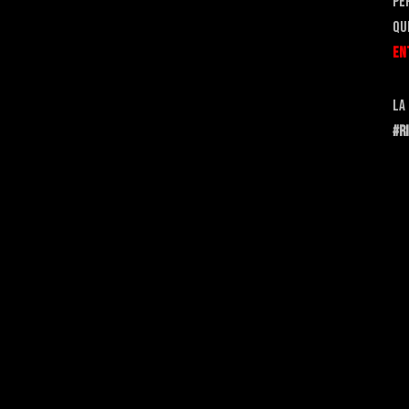
Pe
qu
en
La
#R