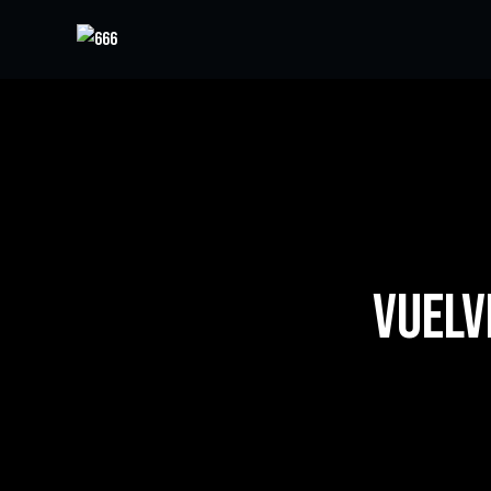
VUELV