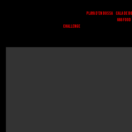
Si crees que puedes con todo, es hora de demostrarlo.
HOY miércoles, 18 DE JUNIO, en nuestro local de
Playa d’en Bossa
y
Cala de B
lanzamos un reto solo apto para quienes no le temen a nada: el
666 FOOD
CHALLENGE
.
¿EN QUÉ CONSISTE?