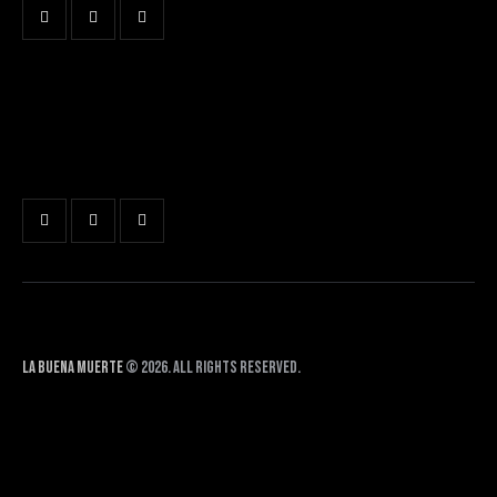
LA BUENA MUERTE
BADAJOZ CITY
Avenida Sinforiano Madroñero 7
Badajoz
La Buena Muerte
© 2026. All Rights Reserved.