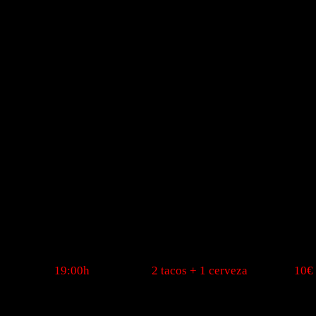
Las tradiciones se respetan… y los jueves son de tacos 😈
Desde las
19:00h
, disfruta de
2 tacos + 1 cerveza
por solo
10€
Buen picante, cerveza fría y el ambiente más canalla de la bahía
Porque los jueves en 666 no se cenan… se celebran. 🍻🌮