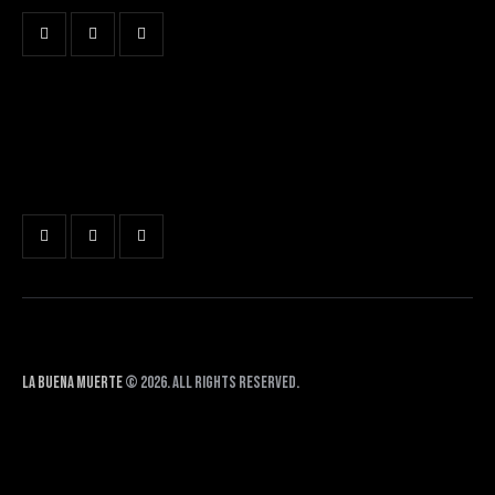
LA BUENA MUERTE
BADAJOZ CITY
Avenida Sinforiano Madroñero 7
Badajoz
La Buena Muerte
© 2026. All Rights Reserved.