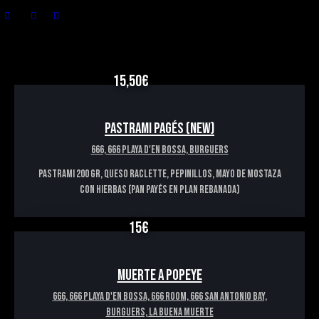
15,50€
PASTRAMI PAGÉS (NEW)
666,
666 PLAYA D'EN BOSSA,
BURGUERS
Pastrami 200 gr, queso raclette, pepinillos, mayo de mostaza
con hierbas (pan payés en plan rebanada)
15€
MUERTE A POPEYE
666,
666 PLAYA D'EN BOSSA,
666 ROOM,
666 SAN ANTONIO BAY,
BURGUERS,
LA BUENA MUERTE