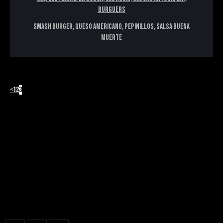
BURGUERS
Smash Burger, queso americano, pepinillos, salsa Buena
Muerte
PAGINACIÓN
Page
Page
Page
<
1
2
3
DE
ENTRADAS
666
SANT ANTONI BAY
Carrer de Cantàbria, 14
at RYANS LOLAS