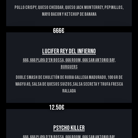
Pollo crispy, queso cheddar, queso jack monterrey, pepinillos,
mayo bacon y ketchup de banana
666€
LUCIFER REY DEL INFIERNO
666,
666 PLAYA D'EN BOSSA,
666 ROOM,
666 SAN ANTONIO BAY,
BURGUERS
DOBLE SMASH DE CHULETÓN DE RUBIA GALLEGA MADURADO, 100 GR DE
WAGYU A5, SALSA DE QUESOS SUIZOS,SALSA SECRETA Y TRUFA FRESCA
RALLADA
12.50€
PSYCHO KILLER
666,
666 PLAYA D'EN BOSSA,
666 ROOM,
666 SAN ANTONIO BAY,