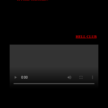
cebolla encurtida con lima que aporta frescura, queso
Idiazabal que suma un toque ahumado y, por supuesto,
nuestra inconfundible salsa fantasma rosa.
¿qué tienes que hacer para conseguir el 2×1?
* regístrate en nuestra plataforma de socios
HELL CLUB
* cada socio puede llevar un acompañante