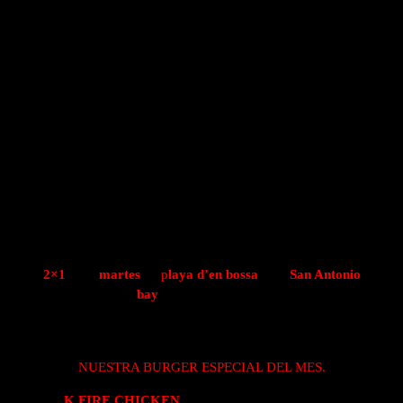
MARTES 30 DE SEPTIEMBRE EN
IBIZA 2X1 CON NUESTRA
BURGER ESPECIAL DEL MES.
29 de septiembre de 2025
2×1
cada
martes
en
p
laya d’en bossa
o en
San Antonio
bay
, donde tú prefieras
Este martes 30 DE SEPTIEMBRE
ESTRENAMOS LA
SEMANA CON UN 2×1 QUE OS ENCANTARÁ,
NUESTRA BURGER ESPECIAL DEL MES.
La
K FIRE CHICKEN
combina pollo coreano jugoso,