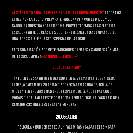
¿Estás listo para una experiencia muy la Buena muerte?
Todos los
lunes por la noche, prepárate para una cita con el miedo y el
sabor. En nuestra Noche de Cine, proyectaremos una selección
escalofriante de clásicos del terror, cada uno acompañado de
una irresistible Burger Especial de la noche.
Esta combinación promete emociones fuertes y sabores aún más
intensos. empieza
«la noche de lucifer»
¿cuál es el plan?
Tanto en 666 San antonio bay como en 666 playa d’en bossa, cada
lunes, a partir del 20 de mayo proyectaremos una película de
miedo y tendremos una burger especial de la noche para que
podáis disfrutar de este combo tan terrorífico. un pack de cine y
cena irresistible desde las 19.30 horas.
20.05: ALIEN
Película + Burger Especial + Palomitas y Cacahuetes + Caña