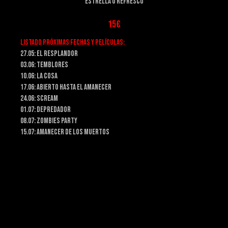
estrella o refresco
15€
Listado próximas fechas y películas:
27.05: El resplandor
03.06: Temblores
10.06: La cosa
17.06: Abierto hasta el amanecer
24.06: Scream
01.07: Depredador
08.07: Zombies Party
15.07: Amanecer de los muertos