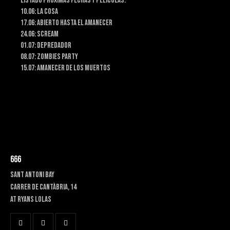
Listado próximas fechas y películas:
10.06: La cosa
17.06: Abierto hasta el amanecer
24.06: Scream
01.07: Depredador
08.07: Zombies Party
15.07: Amanecer de los muertos
666
SANT ANTONI BAY
Carrer de Cantàbria, 14
at RYANS LOLAS