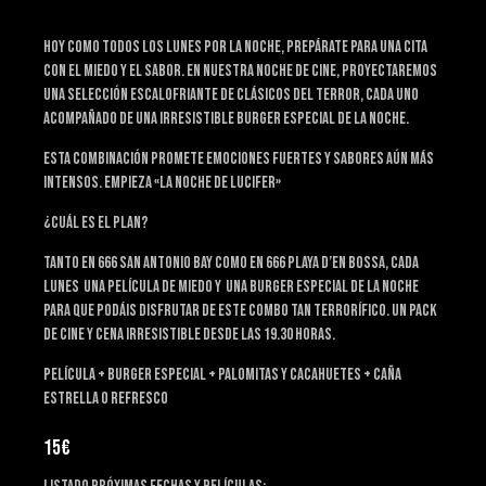
HOY COMO Todos los lunes por la noche, prepárate para una cita
con el miedo y el sabor. En nuestra Noche de Cine, proyectaremos
una selección escalofriante de clásicos del terror, cada uno
acompañado de una irresistible Burger Especial de la noche.
Esta combinación promete emociones fuertes y sabores aún más
intensos. empieza «la noche de lucifer»
¿cuál es el plan?
Tanto en 666 San antonio bay como en 666 playa d’en bossa, cada
lunes una película de miedo y una burger especial de la noche
para que podáis disfrutar de este combo tan terrorífico. un pack
de cine y cena irresistible desde las 19.30 horas.
Película + Burger Especial + Palomitas y Cacahuetes + Caña
estrella o refresco
15€