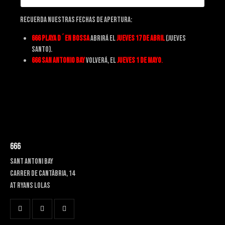
Recuerda nuestras fechas de apertura:
666 Playa d´en bossa
abrirá el
jueves 17 de abril
(jueves
santo).
666 San Antonio Bay
volverá, el
jueves 1 de mayo
.
666
SANT ANTONI BAY
Carrer de Cantàbria, 14
at RYANS LOLAS