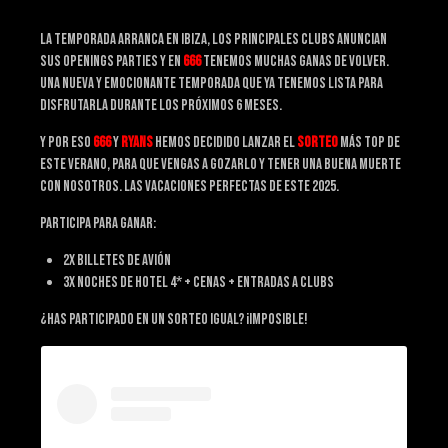
La temporada arranca en Ibiza, los principales clubs anuncian
sus openings parties y en
666
tenemos muchas ganas de volver.
una nueva y emocionante temporada que ya tenemos lista para
disfrutarla durante los próximos 6 meses.
Y por eso
666
y
ryans
hemos decidido lanzar el
sorteo
más top de
este verano, para que vengas a gozarlo y tener una buena muerte
con nosotros. Las vacaciones perfectas de este 2025.
Participa para ganar:
2x billetes de avión
3x noches de hotel 4* + cenas + entradas a clubs
¿has participado en un sorteo igual? ¡Imposible!