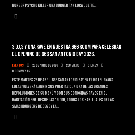
BURGER PSYCHO KILLER Una burger tan loca que te…
3 DJ,S Y UNA RAVE EN NUESTRA 666 ROOM PARA CELEBRAR
EL OPENING DE 666 SAN ANTONIO BAY 2026.
Eventos
23 de abril de 2026
208
Views
0
Likes
0
Comments
Este martes 28 de abril 666 San Antonio Bay en el hotel Ryans
lolas volverá a abrir sus puertas con una de las grandes
revoluciones de su menú y con sus conocidas raves en su
habitación 666. Desde las 19:00h, todos los habituales de las
smashburgers de 666 by la…