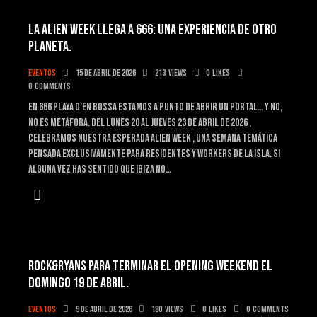
LA ALIEN WEEK LLEGA A 666: UNA EXPERIENCIA DE OTRO
PLANETA.
Eventos
15 de abril de 2026
213
Views
0
Likes
0
Comments
En 666 Playa d’en Bossa estamos a punto de abrir un portal… y no,
no es metáfora. Del lunes 20 al jueves 23 de abril de 2026 ,
celebramos nuestra esperada Alien Week , una semana temática
pensada exclusivamente para residentes y workers de la isla. Si
alguna vez has sentido que Ibiza no…
ROCK&RYANS PARA TERMINAR EL OPENING WEEKEND EL
DOMINGO 19 DE ABRIL.
Eventos
9 de abril de 2026
180
Views
0
Likes
0
Comments