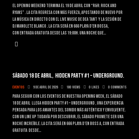
El OPENING WEEKEND TERMINA EL 19 de abril CON “R&R: Rock and
Ryans” . La cita regresa con más fuerza, apostando de nuevo por
la música en directo con EL LIVE MUSIC DE DEA TANT y la sesión de
DJ Manolete Blanco . La cita será en 666 Playa d’en Bossa,
con entrada gratuita desde las 19:00h. Una noche que…
SÁBADO 18 DE ABRIL, HIDDEN PARTY #1 – UNDERGROUND.
Eventos
9 de abril de 2026
180
Views
0
Likes
0
Comments
Para seguir con los eventos de nuestra opening week, El sábado
18 de abril llega HIDDEN PARTY #1 – UNDERGROUND , una experiencia
pensada para los amantes del sonido más auténtico y envolvente.
Con un line up todavía por descubrir, el sábado promete ser una
noche increíble. La cita será en 666 Playa d’en Boss a, con entrada
gratuita desde…