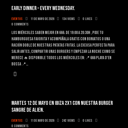
EARLY DINNER – EVERY WEDNESDAY.
Eventos
11 de mayo de 2026
134
Views
0
Likes
0
Comments
Los miércoles saben mejor en 666. De 19:00 a 20:30h , pide tu
hamburguesa favorita y acompáñala GRATIS con boniatos o una
ración doble de nuestras patatas fritas. La excusa perfecta para
salir antes, compartir unas burgers y empezar la noche como se
merece 🔥 Disponible todos los miércoles en: 📍 666 Playa d'en
Bossa 📍…
MARTES 12 DE MAYO EN IBIZA 2X1 CON NUESTRA BURGER
SANGRE DE ALIEN.
Eventos
11 de mayo de 2026
242
Views
0
Likes
0
Comments