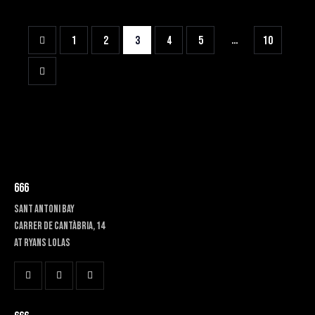
…
1
2
3
4
5
10
666
SANT ANTONI BAY
Carrer de Cantàbria, 14
at RYANS LOLAS