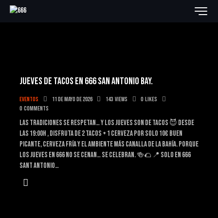
JUEVES DE TACOS EN 666 SAN ANTONIO BAY.
Eventos
11 de mayo de 2026
143
Views
0
Likes
0
Comments
Las tradiciones se respetan… y los jueves son de tacos 😈 Desde
las 19:00h , disfruta de 2 tacos + 1 cerveza por solo 10€ Buen
picante, cerveza fría y el ambiente más canalla de la bahía. Porque
los jueves en 666 no se cenan… se celebran. 🍻🌮 📍 Solo en 666
Sant Antonio…