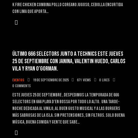
K FIRE CHICKEN combina pollo coreano jugoso, cebolla encurtida
con lima que aporta…
ÚLTIMO 666 SELECTORS JUNTO A TECHNICS ESTE JUEVES
25 DE SEPTIEMBRE CON JANINA, VALENTIN HUEDO, CARLOS
VILA Y RYAN O’GORMAN.
Eventos
19 de septiembre de 2025
671
Views
0
Likes
0
Comments
Este jueves 25 DE SEPTIEMBRE , DESPEDIMOS LA TEMPORADA DE 666
SELECTORS EN 666 Playa d’en Bossa POR TODO LO ALTO. Una tarde-
noche dedicada al vinilo, al buen gusto musical y a las burgers
más sabrosas de la isla. Sin pretensiones, sin filtros. Solo buena
música, buena comida y gente que sabe…