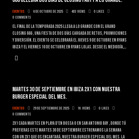
666 CELEBRA DOS DÍAS DE CLOSING PARTY A LO GRANDE.
Eventos
6 de octubre de 2025
403
Views
0
Likes
0
Comments
El final de la temporada 2025 llega a lo grande con el Grand
Closing 666 , una fiesta de dos días cargada de retos, promociones
y diversión. El evento se celebrará el jueves 9 de octubre en Ryans
Ibiza y el viernes 10 de octubre en Ryans Lolas. Desde el mediodía,…
MARTES 30 DE SEPTIEMBRE EN IBIZA 2X1 CON NUESTRA
BURGER ESPECIAL DEL MES.
Eventos
29 de septiembre de 2025
1K
Views
0
Likes
0
Comments
2x1 cada martes en playa d'en bossa o en San Antonio bay , donde tú
prefieras Este martes 30 DE SEPTIEMBRE ESTRENAMOS LA SEMANA
CON UN 2x1 QUE OS ENCANTARÁ, NUESTRA BURGER ESPECIAL DEL MES. La