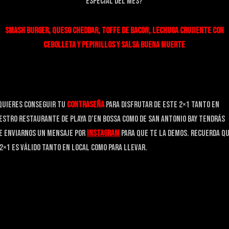
especial del mes?
Smash burger, Queso cheddar, Toffe de bacon, Lechuga crujiente con
cebolleta y pepinillos y Salsa Buena Muerte
 quieres conseguir tu
contraseña
para disfrutar de este 2×1 tanto en
estro restaurante de Playa d’en bossa como de san Antonio bay tendrás
e enviarnos un mensaje por
Instagram
para que te la demos. Recuerda q
 2×1 es válido tanto en local como para llevar.