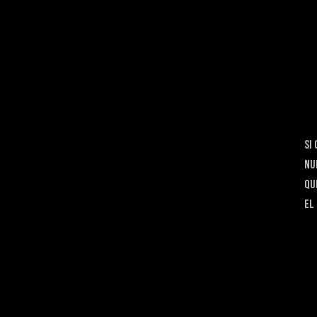
si
nu
qu
el