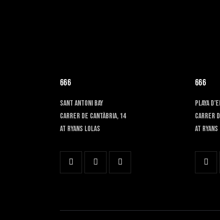
666
666
SANT ANTONI BAY
PLAYA D’
Carrer de Cantàbria, 14
Carrer d
at RYANS LOLAS
At RYANS 